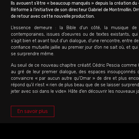
Ils avouent s’être « beaucoup manqués » depuis la création du «
Réforme à l’initiative de son directeur Gabriel de Montmollin. 
de retour avec cette nouvelle production.
L’essence demeure : la Bible d’un côté, la musique de 
contemporaines, issues d’oeuvres ou de textes existants, qui de
s’agit bien et avant tout d’un dialogue, d’une rencontre, entre d
confiance mutuelle jaillie au premier jour d’on ne sait où, et q
se surprendre même.
Au seuil de ce nouveau chapitre créatif, Cédric Pescia comme
au gré de leur premier dialogue, des espaces insoupçonnés de l
convaincre « par aucun autre qu’Omar » de dire et plus encore 
répond qu’il n’est « rien de plus beau que de se laisser surpr
jeter avec soi dans le vide». Hâte d’en découvrir les nouveaux j
En savoir plus