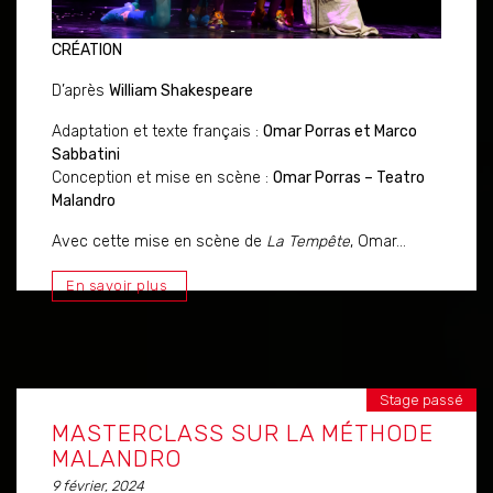
CRÉATION
D’après
William Shakespeare
Adaptation et texte français :
Omar Porras et Marco
Sabbatini
Conception et mise en scène :
Omar Porras – Teatro
Malandro
Avec cette mise en scène de
La Tempête
, Omar...
En savoir plus
Stage passé
MASTERCLASS SUR LA MÉTHODE
MALANDRO
9 février, 2024