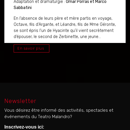
Adaptation et dramaturgie :
Omar Porras et Marco
Sabbatini
En l’absence de leurs père et mère partis en voyage,
Octave, fils d’Argante, et Léandre, fils de Mme Géronte,
se sont épris l’un de Hyacinte qu’il vient secrètement
d’épouser, le second de Zerbinette, une jeune...
En savoir plus
Newsletter
Vous désirez être informé des activités, spectacles et
événements du Teatro Malandro?
Inscrivez-vous ici: