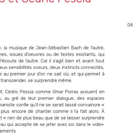
04
é, la musique de Jean-Sébastien Bach de l’autre,
es, issues d’oeuvres ou de textes existants, qui
’écoute de l’autre. Car il s’agit bien et avant tout
eux sensibilités soeurs, deux instincts connectés,
ie au premier jour d’on ne sait où, et qui permet à
e transcender, se surprendre même.
tif, Cédric Pescia comme Omar Porras avouent en
, au gré de leur premier dialogue, des espaces
aniste confie qu’il ne se serait laissé convaincre «
plus encore de chanter comme il l’a fait alors. À
’est « rien de plus beau que de se laisser surprendre
u qui accepte de se jeter avec soi dans le vide».
ssements.