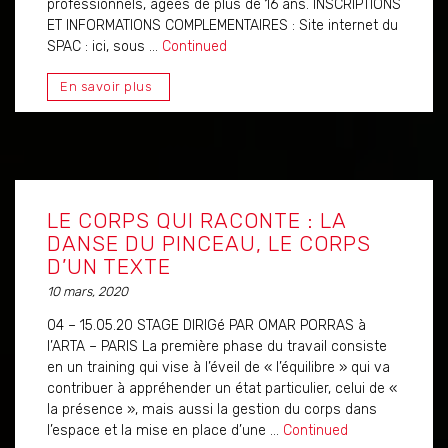
professionnels, âgées de plus de 16 ans. INSCRIPTIONS
ET INFORMATIONS COMPLEMENTAIRES : Site internet du
SPAC : ici, sous …
Continued
En savoir plus
LE CORPS QUI RACONTE : LA
DANSE DU PINCEAU, LE CORPS
D’UN TEXTE
10 mars, 2020
04 – 15.05.20 STAGE DIRIGé PAR OMAR PORRAS à
l’ARTA – PARIS La première phase du travail consiste
en un training qui vise à l’éveil de « l’équilibre » qui va
contribuer à appréhender un état particulier, celui de «
la présence », mais aussi la gestion du corps dans
l’espace et la mise en place d’une …
Continued